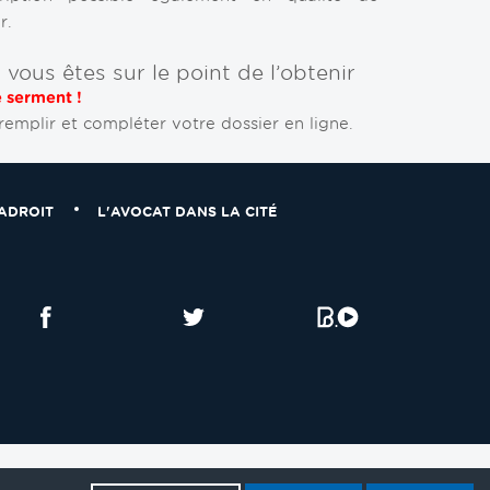
r.
vous êtes sur le point de l’obtenir
é serment !
emplir et compléter votre dossier en ligne.
IADROIT
L'AVOCAT DANS LA CITÉ
Facebook
Twitter
Dailymotio